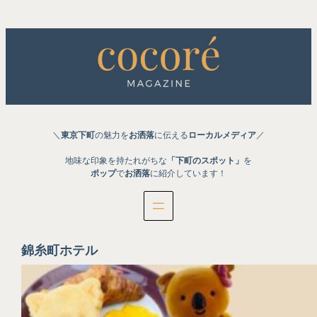
内
容
を
ス
キ
ッ
プ
＼
東京下町
の魅力を
お洒落
に伝える
ローカルメディア
／
地味な印象を持たれがちな
「下町のスポット」
を
ポップ
で
お洒落
に紹介しています！
錦糸町ホテル