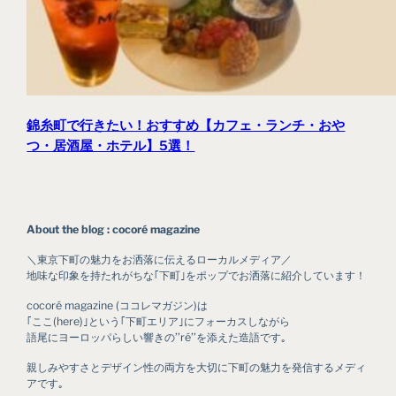
錦糸町で行きたい！おすすめ【カフェ・ランチ・おや
つ・居酒屋・ホテル】5選！
About the blog : cocoré magazine
＼東京下町の魅力をお洒落に伝えるローカルメディア／
地味な印象を持たれがちな｢下町｣をポップでお洒落に紹介しています！
cocoré magazine (ココレマガジン)は
｢ここ(here)｣という｢下町エリア｣にフォーカスしながら
語尾にヨーロッパらしい響きの’’ré’’を添えた造語です｡
親しみやすさとデザイン性の両方を大切に下町の魅力を発信するメディ
アです｡