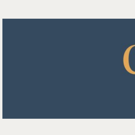
内
容
を
ス
キ
ッ
プ