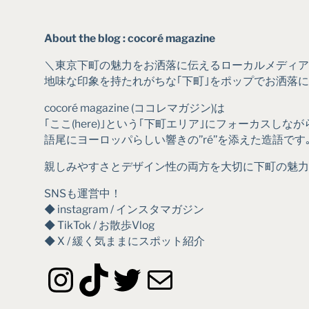
About the blog : cocoré magazine
＼東京下町の魅力をお洒落に伝えるローカルメディア
地味な印象を持たれがちな｢下町｣をポップでお洒落
cocoré magazine (ココレマガジン)は
｢ここ(here)｣という｢下町エリア｣にフォーカスしなが
語尾にヨーロッパらしい響きの’’ré’’を添えた造語です
親しみやすさとデザイン性の両方を大切に下町の魅力
SNSも運営中！
◆ instagram / インスタマガジン
◆ TikTok / お散歩Vlog
◆ X / 緩く気ままにスポット紹介
Instagram
TikTok
Twitter
メール