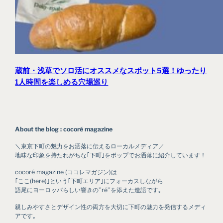
蔵前・浅草でソロ活にオススメなスポット5選！ゆったり
1人時間を楽しめる穴場巡り
About the blog : cocoré magazine
＼東京下町の魅力をお洒落に伝えるローカルメディア／
地味な印象を持たれがちな｢下町｣をポップでお洒落に紹介しています！
cocoré magazine (ココレマガジン)は
｢ここ(here)｣という｢下町エリア｣にフォーカスしながら
語尾にヨーロッパらしい響きの’’ré’’を添えた造語です｡
親しみやすさとデザイン性の両方を大切に下町の魅力を発信するメディ
アです｡