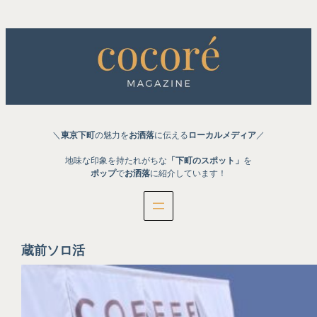
内
容
を
ス
キ
ッ
プ
＼
東京下町
の魅力を
お洒落
に伝える
ローカルメディア
／
地味な印象を持たれがちな
「下町のスポット」
を
ポップ
で
お洒落
に紹介しています！
蔵前ソロ活