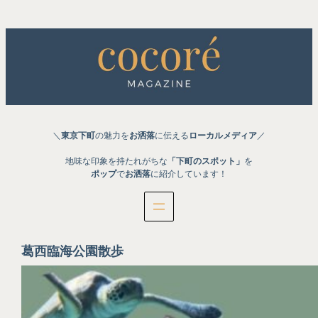
内
容
を
ス
キ
ッ
プ
＼
東京下町
の魅力を
お洒落
に伝える
ローカルメディア
／
地味な印象を持たれがちな
「下町のスポット」
を
ポップ
で
お洒落
に紹介しています！
葛西臨海公園散歩