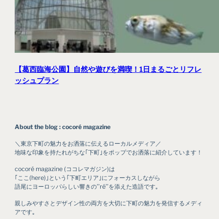
【葛西臨海公園】自然や遊びを満喫！1日まるごとリフレ
ッシュプラン
About the blog : cocoré magazine
＼東京下町の魅力をお洒落に伝えるローカルメディア／
地味な印象を持たれがちな｢下町｣をポップでお洒落に紹介しています！
cocoré magazine (ココレマガジン)は
｢ここ(here)｣という｢下町エリア｣にフォーカスしながら
語尾にヨーロッパらしい響きの’’ré’’を添えた造語です｡
親しみやすさとデザイン性の両方を大切に下町の魅力を発信するメディ
アです｡