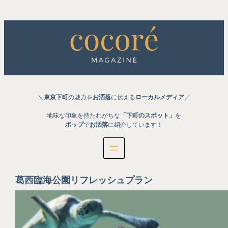
内
容
を
ス
キ
ッ
プ
＼
東京下町
の魅力を
お洒落
に伝える
ローカルメディア
／
地味な印象を持たれがちな
「下町のスポット」
を
ポップ
で
お洒落
に紹介しています！
葛西臨海公園リフレッシュプラン