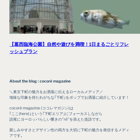
【葛西臨海公園】自然や遊びを満喫！1日まるごとリフレ
ッシュプラン
About the blog : cocoré magazine
＼東京下町の魅力をお洒落に伝えるローカルメディア／
地味な印象を持たれがちな｢下町｣をポップでお洒落に紹介しています！
cocoré magazine (ココレマガジン)は
｢ここ(here)｣という｢下町エリア｣にフォーカスしながら
語尾にヨーロッパらしい響きの’’ré’’を添えた造語です｡
親しみやすさとデザイン性の両方を大切に下町の魅力を発信するメディ
アです｡