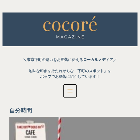
内
容
を
ス
キ
ッ
プ
＼
東京下町
の魅力を
お洒落
に伝える
ローカルメディア
／
地味な印象を持たれがちな
「下町のスポット」
を
ポップ
で
お洒落
に紹介しています！
自分時間