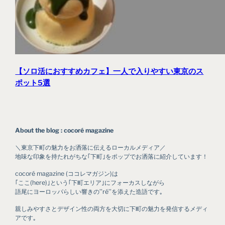
【ソロ活におすすめカフェ】一人で入りやすい東京のス
ポット5選
About the blog : cocoré magazine
＼東京下町の魅力をお洒落に伝えるローカルメディア／
地味な印象を持たれがちな｢下町｣をポップでお洒落に紹介しています！
cocoré magazine (ココレマガジン)は
｢ここ(here)｣という｢下町エリア｣にフォーカスしながら
語尾にヨーロッパらしい響きの’’ré’’を添えた造語です｡
親しみやすさとデザイン性の両方を大切に下町の魅力を発信するメディ
アです｡