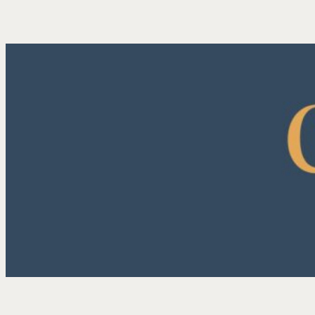
内
容
を
ス
キ
ッ
プ