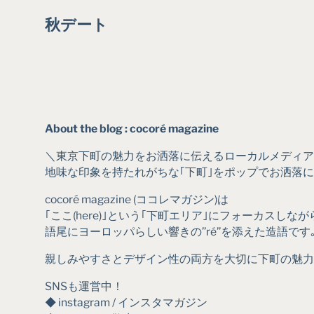
秋デート
About the blog : cocoré magazine
＼東京下町の魅力をお洒落に伝えるローカルメディア
地味な印象を持たれがちな｢下町｣をポップでお洒落
cocoré magazine (ココレマガジン)は
｢ここ(here)｣という｢下町エリア｣にフォーカスしなが
語尾にヨーロッパらしい響きの’’ré’’を添えた造語です
親しみやすさとデザイン性の両方を大切に下町の魅力
SNSも運営中！
◆ instagram / インスタマガジン