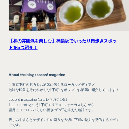
【和の雰囲気を楽しむ】神楽坂でゆったり街歩きスポッ
トを5つ紹介！
About the blog : cocoré magazine
＼東京下町の魅力をお洒落に伝えるローカルメディア／
地味な印象を持たれがちな｢下町｣をポップでお洒落に紹介しています！
cocoré magazine (ココレマガジン)は
｢ここ(here)｣という｢下町エリア｣にフォーカスしながら
語尾にヨーロッパらしい響きの’’ré’’を添えた造語です｡
親しみやすさとデザイン性の両方を大切に下町の魅力を発信するメディ
アです｡