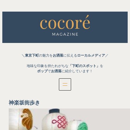
内
容
を
ス
キ
ッ
プ
＼
東京下町
の魅力を
お洒落
に伝える
ローカルメディア
／
地味な印象を持たれがちな
「下町のスポット」
を
ポップ
で
お洒落
に紹介しています！
神楽坂街歩き