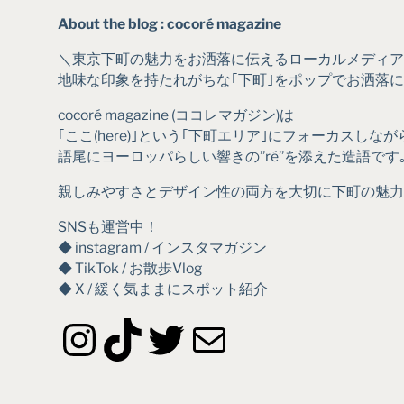
About the blog : cocoré magazine
＼東京下町の魅力をお洒落に伝えるローカルメディア
地味な印象を持たれがちな｢下町｣をポップでお洒落
cocoré magazine (ココレマガジン)は
｢ここ(here)｣という｢下町エリア｣にフォーカスしなが
語尾にヨーロッパらしい響きの’’ré’’を添えた造語です
親しみやすさとデザイン性の両方を大切に下町の魅力
SNSも運営中！
◆ instagram / インスタマガジン
◆ TikTok / お散歩Vlog
◆ X / 緩く気ままにスポット紹介
Instagram
TikTok
Twitter
メール