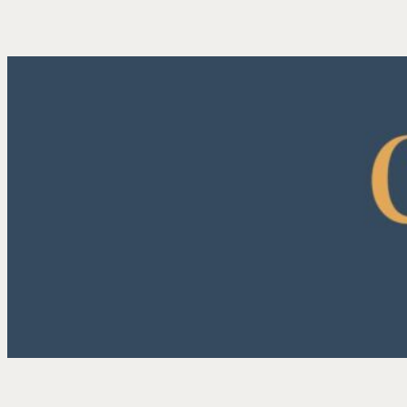
内
容
を
ス
キ
ッ
プ