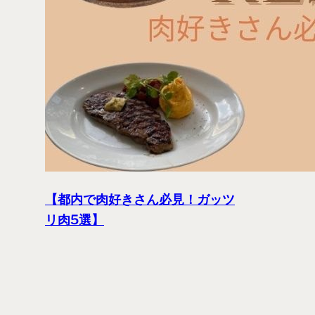
【都内で肉好きさん必見！ガッツ
リ肉5選】