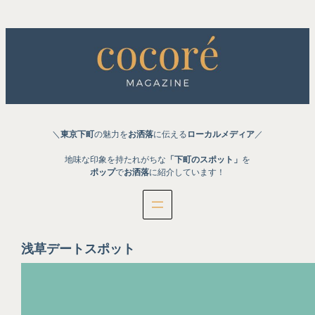
内
容
を
ス
キ
ッ
プ
＼
東京下町
の魅力を
お洒落
に伝える
ローカルメディア
／
地味な印象を持たれがちな
「下町のスポット」
を
ポップ
で
お洒落
に紹介しています！
浅草デートスポット