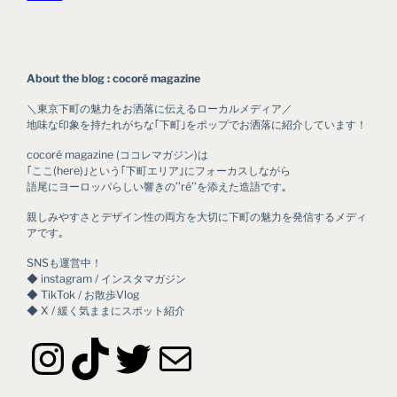
About the blog : cocoré magazine
＼東京下町の魅力をお洒落に伝えるローカルメディア／
地味な印象を持たれがちな｢下町｣をポップでお洒落に紹介しています！
cocoré magazine (ココレマガジン)は
｢ここ(here)｣という｢下町エリア｣にフォーカスしながら
語尾にヨーロッパらしい響きの’’ré’’を添えた造語です｡
親しみやすさとデザイン性の両方を大切に下町の魅力を発信するメディ
アです｡
SNSも運営中！
◆ instagram / インスタマガジン
◆ TikTok / お散歩Vlog
◆ X / 緩く気ままにスポット紹介
Instagram
TikTok
Twitter
メール