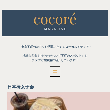
内
容
を
ス
キ
ッ
プ
＼
東京下町
の魅力を
お洒落
に伝える
ローカルメディア
／
地味な印象を持たれがちな
「下町のスポット」
を
ポップ
で
お洒落
に紹介しています！
日本橋女子会