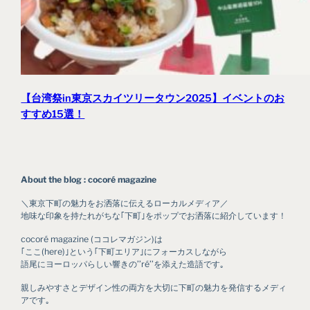
【台湾祭in東京スカイツリータウン2025】イベントのお
すすめ15選！
About the blog : cocoré magazine
＼東京下町の魅力をお洒落に伝えるローカルメディア／
地味な印象を持たれがちな｢下町｣をポップでお洒落に紹介しています！
cocoré magazine (ココレマガジン)は
｢ここ(here)｣という｢下町エリア｣にフォーカスしながら
語尾にヨーロッパらしい響きの’’ré’’を添えた造語です｡
親しみやすさとデザイン性の両方を大切に下町の魅力を発信するメディ
アです｡