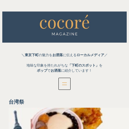
内
容
を
ス
キ
ッ
プ
＼
東京下町
の魅力を
お洒落
に伝える
ローカルメディア
／
地味な印象を持たれがちな
「下町のスポット」
を
ポップ
で
お洒落
に紹介しています！
台湾祭