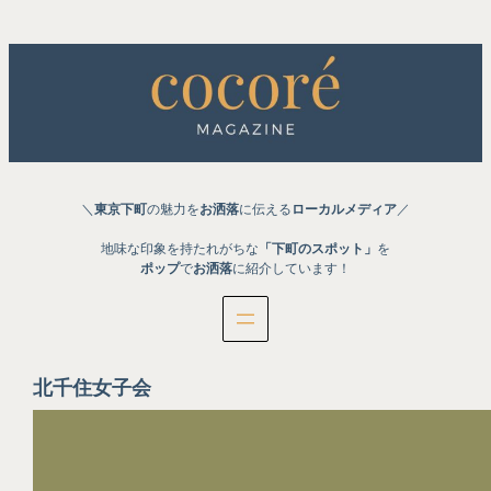
内
容
を
ス
キ
ッ
プ
＼
東京下町
の魅力を
お洒落
に伝える
ローカルメディア
／
地味な印象を持たれがちな
「下町のスポット」
を
ポップ
で
お洒落
に紹介しています！
北千住女子会