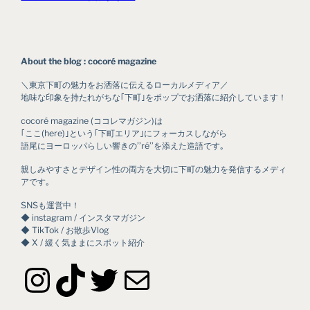
About the blog : cocoré magazine
＼東京下町の魅力をお洒落に伝えるローカルメディア／
地味な印象を持たれがちな｢下町｣をポップでお洒落に紹介しています！
cocoré magazine (ココレマガジン)は
｢ここ(here)｣という｢下町エリア｣にフォーカスしながら
語尾にヨーロッパらしい響きの’’ré’’を添えた造語です｡
親しみやすさとデザイン性の両方を大切に下町の魅力を発信するメディ
アです｡
SNSも運営中！
◆ instagram / インスタマガジン
◆ TikTok / お散歩Vlog
◆ X / 緩く気ままにスポット紹介
Instagram
TikTok
Twitter
メール