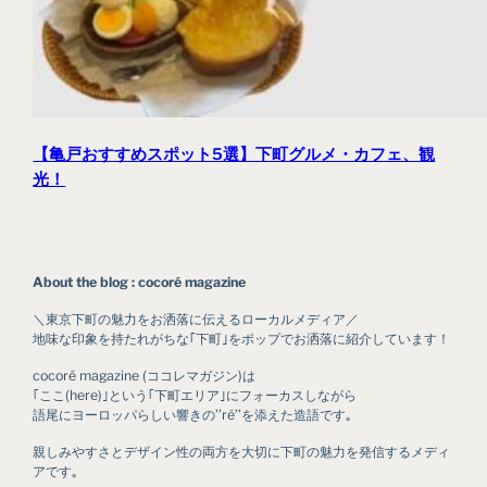
【亀戸おすすめスポット5選】下町グルメ・カフェ、観
光！
About the blog : cocoré magazine
＼東京下町の魅力をお洒落に伝えるローカルメディア／
地味な印象を持たれがちな｢下町｣をポップでお洒落に紹介しています！
cocoré magazine (ココレマガジン)は
｢ここ(here)｣という｢下町エリア｣にフォーカスしながら
語尾にヨーロッパらしい響きの’’ré’’を添えた造語です｡
親しみやすさとデザイン性の両方を大切に下町の魅力を発信するメディ
アです｡