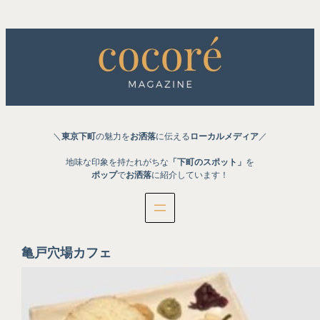
内
容
を
ス
キ
ッ
プ
＼
東京下町
の魅力を
お洒落
に伝える
ローカルメディア
／
地味な印象を持たれがちな
「下町のスポット」
を
ポップ
で
お洒落
に紹介しています！
亀戸穴場カフェ