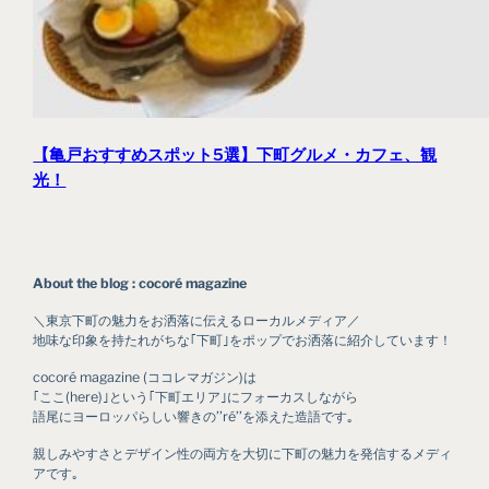
【亀戸おすすめスポット5選】下町グルメ・カフェ、観
光！
About the blog : cocoré magazine
＼東京下町の魅力をお洒落に伝えるローカルメディア／
地味な印象を持たれがちな｢下町｣をポップでお洒落に紹介しています！
cocoré magazine (ココレマガジン)は
｢ここ(here)｣という｢下町エリア｣にフォーカスしながら
語尾にヨーロッパらしい響きの’’ré’’を添えた造語です｡
親しみやすさとデザイン性の両方を大切に下町の魅力を発信するメディ
アです｡