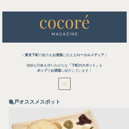
内
容
を
ス
キ
ッ
プ
＼
東京下町
の魅力を
お洒落
に伝える
ローカルメディア
／
地味な印象を持たれがちな
「下町のスポット」
を
ポップ
で
お洒落
に紹介しています！
亀戸オススメスポット