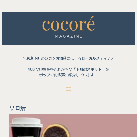
内
容
を
ス
キ
ッ
プ
＼
東京下町
の魅力を
お洒落
に伝える
ローカルメディア
／
地味な印象を持たれがちな
「下町のスポット」
を
ポップ
で
お洒落
に紹介しています！
ソロ活