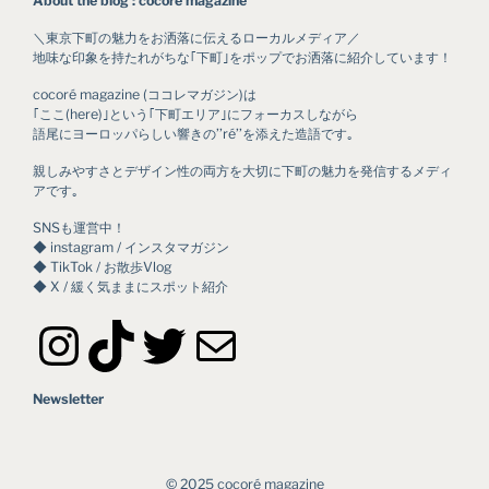
About the blog : cocoré magazine
＼東京下町の魅力をお洒落に伝えるローカルメディア／
地味な印象を持たれがちな｢下町｣をポップでお洒落に紹介しています！
cocoré magazine (ココレマガジン)は
｢ここ(here)｣という｢下町エリア｣にフォーカスしながら
語尾にヨーロッパらしい響きの’’ré’’を添えた造語です｡
親しみやすさとデザイン性の両方を大切に下町の魅力を発信するメディ
アです｡
SNSも運営中！
◆ instagram / インスタマガジン
◆ TikTok / お散歩Vlog
◆ X / 緩く気ままにスポット紹介
Instagram
TikTok
Twitter
メール
Newsletter
©︎ 2025 cocoré magazine