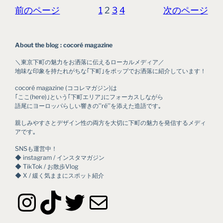
前のページ
1
2
3
4
次のページ
About the blog : cocoré magazine
＼東京下町の魅力をお洒落に伝えるローカルメディア／
地味な印象を持たれがちな｢下町｣をポップでお洒落に紹介しています！
cocoré magazine (ココレマガジン)は
｢ここ(here)｣という｢下町エリア｣にフォーカスしながら
語尾にヨーロッパらしい響きの’’ré’’を添えた造語です｡
親しみやすさとデザイン性の両方を大切に下町の魅力を発信するメディ
アです｡
SNSも運営中！
◆ instagram / インスタマガジン
◆ TikTok / お散歩Vlog
◆ X / 緩く気ままにスポット紹介
Instagram
TikTok
Twitter
メール