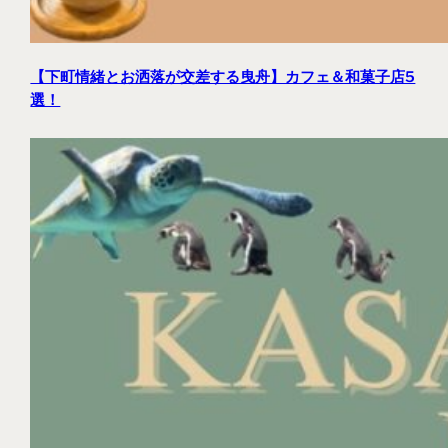
【下町情緒とお洒落が交差する曳舟】カフェ＆和菓子店5
選！