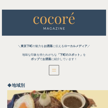
内
容
を
ス
キ
ッ
プ
＼
東京下町
の魅力を
お洒落
に伝える
ローカルメディア
／
地味な印象を持たれがちな
「下町のスポット」
を
ポップ
で
お洒落
に紹介しています！
◆地域別