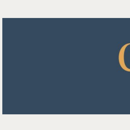
内
容
を
ス
キ
ッ
プ