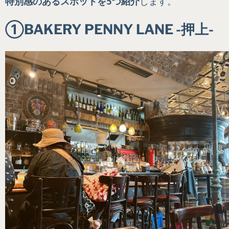
特別感のあるスポットを5つ紹介
します。
①BAKERY PENNY LANE -押上-