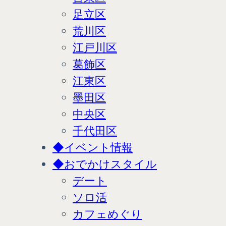
足立区
荒川区
江戸川区
葛飾区
江東区
墨田区
中央区
千代田区
◆イベント情報
◆おでかけスタイル
デート
ソロ活
カフェめぐり