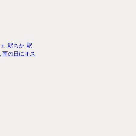
ェ
, 
駅ちか
, 
駅
, 
雨の日にオス