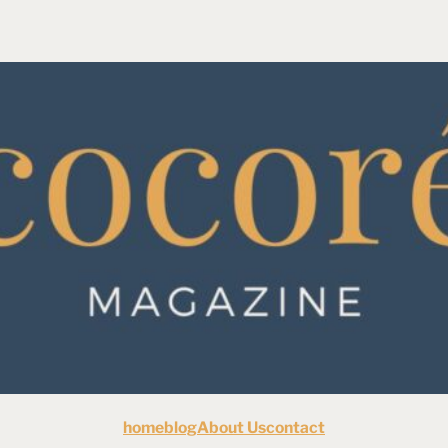
home
blog
About Us
contact