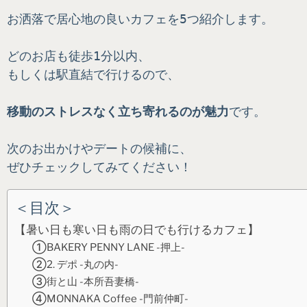
お洒落で居心地の良いカフェを5つ紹介します。
どのお店も徒歩1分以内、
もしくは駅直結で行けるので、
移動のストレスなく立ち寄れるのが魅力
です。
次のお出かけやデートの候補に、
ぜひチェックしてみてください！
＜目次＞
【暑い日も寒い日も雨の日でも行けるカフェ】
①BAKERY PENNY LANE -押上-
②2. デポ -丸の内-
③街と山 -本所吾妻橋-
④MONNAKA Coffee -門前仲町-