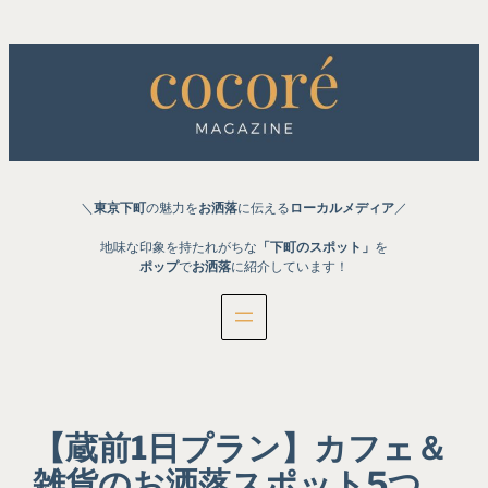
内
容
を
ス
キ
ッ
プ
＼
東京下町
の魅力を
お洒落
に伝える
ローカルメディア
／
地味な印象を持たれがちな
「下町のスポット」
を
ポップ
で
お洒落
に紹介しています！
【蔵前1日プラン】カフェ＆
雑貨のお洒落スポット5つ