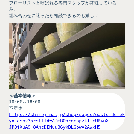
フローリストと呼ばれる専門スタッフが常駐している
為、
組み合わせに迷ったら相談できるのも嬉しい！
＜基本情報＞
10:00～18:00
不定休
https://shimojima.jp/shop/pages/eastsidetok
yo.aspx?srsltid=AfmBOorocapzkilcURWwX-
JPDfXuA9-8AhcDEMuu86ykBLGpwA2AwxH5