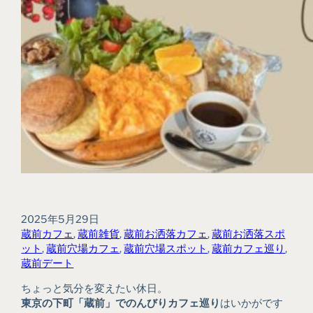
2025年5月29日
蔵前カフェ
, 
蔵前雑貨
, 
蔵前お洒落カフェ
, 
蔵前お洒落スポ
ット
, 
蔵前穴場カフェ
, 
蔵前穴場スポット
, 
蔵前カフェ巡り
, 
蔵前デート
ちょっと気分を変えたい休日。
東京の下町「蔵前」でのんびりカフェ巡り
はいかがです