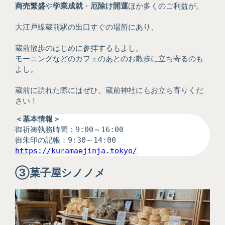
商売繁盛
や
学業成就
・
厄除け開運
ほか多くのご利益が。
大江戸線蔵前駅の出口すぐの場所にあり、
蔵前散歩のはじめに参拝するもよし。
モーニングなどのカフェのあとのお散歩に立ち寄るのも
よし。
蔵前に訪れた際にはぜひ、蔵前神社にもお立ち寄りくだ
さい！
＜基本情報＞
御祈祷執務時間：9:00～16:00
御朱印の記帳：9:30～14:00
https://kuramaejinja.tokyo/
③
菓子屋シノノメ