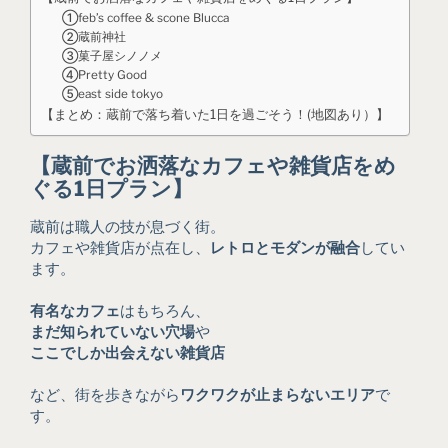
①feb’s coffee & scone Blucca
②蔵前神社
③菓子屋シノノメ
④Pretty Good
⑤east side tokyo
【まとめ：蔵前で落ち着いた1日を過ごそう！(地図あり）】
【蔵前でお洒落なカフェや雑貨店をめ
ぐる1日プラン】
蔵前は職人の技が息づく街。
カフェや雑貨店が点在し、
レトロとモダンが融合
してい
ます。
有名なカフェ
はもちろん、
まだ知られていない穴場
や
ここでしか出会えない雑貨店
など、街を歩きながら
ワクワクが止まらないエリア
で
す。