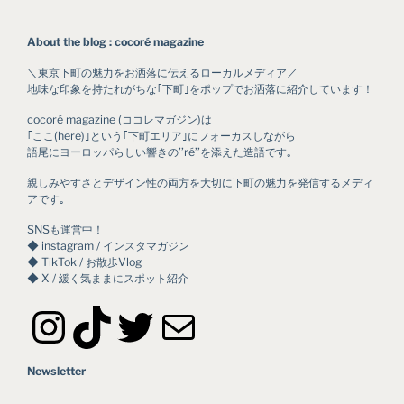
About the blog : cocoré magazine
＼東京下町の魅力をお洒落に伝えるローカルメディア／
地味な印象を持たれがちな｢下町｣をポップでお洒落に紹介しています！
cocoré magazine (ココレマガジン)は
｢ここ(here)｣という｢下町エリア｣にフォーカスしながら
語尾にヨーロッパらしい響きの’’ré’’を添えた造語です｡
親しみやすさとデザイン性の両方を大切に下町の魅力を発信するメディ
アです｡
SNSも運営中！
◆ instagram / インスタマガジン
◆ TikTok / お散歩Vlog
◆ X / 緩く気ままにスポット紹介
Instagram
TikTok
Twitter
メール
Newsletter