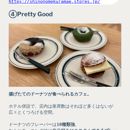
https://shinonomekuramae.stores.jp/
④
Pretty Good
揚げたてのドーナツが食べられるカフェ。
ホテル併設で、店内は座席数はそれほど多くはないが
広々とくつろげる空間。
ドーナツのフレーバーは
10種類強
。