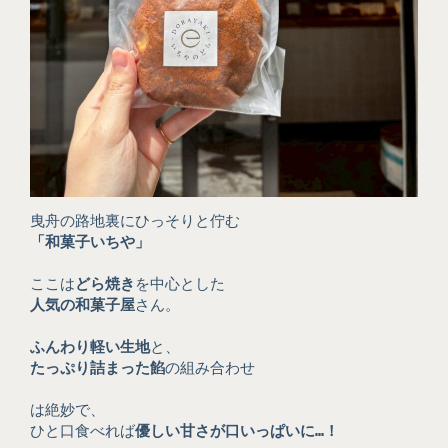
曳舟の路地裏にひっそりと佇む
「和菓子いちや」
ここは
どら焼き
を中心とした
人気の和菓子屋
さん。
ふんわり軽い生地
と、
たっぷり詰まった餡
の組み合わせ
は絶妙で、
ひと口食べれば
優しい甘さが口いっぱいに…！