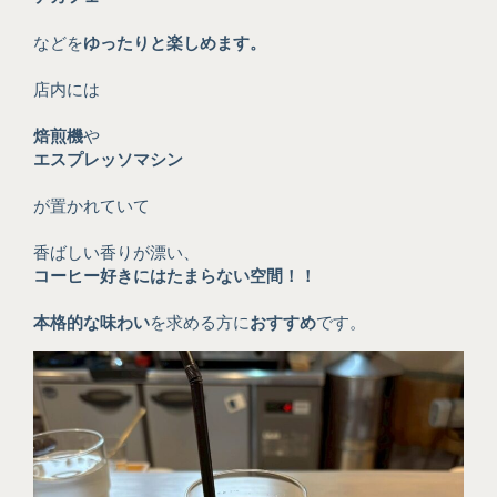
などを
ゆったりと楽しめます。
店内には
焙煎機
や
エスプレッソマシン
が置かれていて
香ばしい香りが漂い、
コーヒー好きにはたまらない空間！！
本格的な味わい
を求める方に
おすすめ
です。