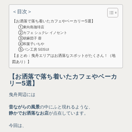
＜目次＞
【お洒落で落ち着いたカフェやベーカリー5選】
①東向島珈琲店
②カフェ シュクレ イノセント
③胡麻団子 蓉
④和菓子いちや
⑤パン工房 SEISUI
【まとめ：曳舟エリアはお洒落なスポットがたくさん！（地
図あり）】
【お洒落で落ち着いたカフェやベーカ
リー5選】
曳舟周辺には
昔ながらの風景
の中にふと現れるような、
静かでお洒落なお店
が点在しています。
今回は、