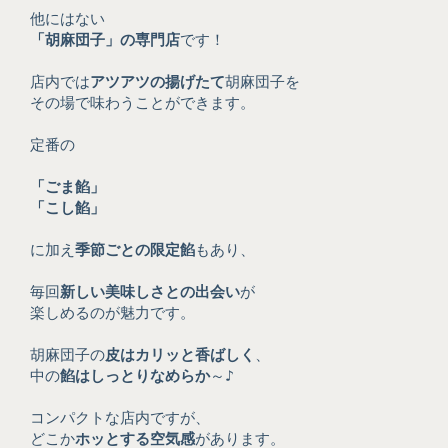
他にはない
「胡麻団子」の専門店
です！
店内では
アツアツの揚げたて
胡麻団子を
その場で味わうことができます。
定番の
「ごま餡」
「こし餡」
に加え
季節ごとの限定餡
もあり、
毎回
新しい美味しさとの出会い
が
楽しめるのが魅力です。
胡麻団子の
皮はカリッと香ばしく
、
中の
餡はしっとりなめらか
～♪
コンパクトな店内ですが、
どこか
ホッとする空気感
があります。