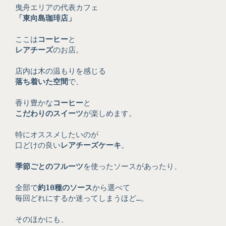
曳舟エリアの代表カフェ
「東向島珈琲店」
ここは
コーヒー
と
レアチーズ
のお店。
店内は木の温もりを感じる
落ち着いた空間
で、
香り豊かな
コーヒー
と
こだわりのスイーツ
が楽しめます。
特にオススメしたいのが
口どけの良い
レアチーズケーキ
。
季節ごとのフルーツ
を使ったソースがあったり、
全部で
約10種のソース
から選べて
毎回どれにするか迷ってしまうほど…。
そのほかにも、