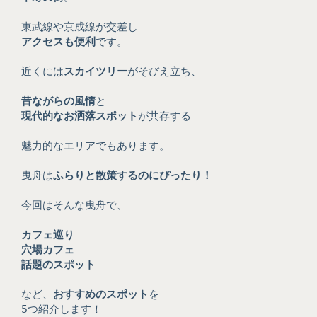
東武線や京成線が交差し
アクセスも便利
です。
近くには
スカイツリー
がそびえ立ち、
昔ながらの風情
と
現代的なお洒落スポット
が共存する
魅力的なエリアでもあります。
曳舟は
ふらりと散策するのにぴったり！
今回はそんな曳舟で、
カフェ巡り
穴場カフェ
話題のスポット
など、
おすすめのスポット
を
5つ紹介します！