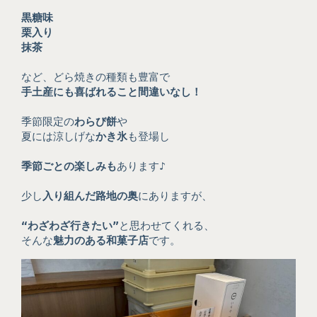
黒糖味
栗入り
抹茶
など、どら焼きの種類も豊富で
手土産にも喜ばれること間違いなし！
季節限定の
わらび餅
や
夏には涼しげな
かき氷
も登場し
季節ごとの楽しみも
あります♪
少し
入り組んだ路地の奥
にありますが、
“わざわざ行きたい”
と思わせてくれる、
そんな
魅力のある和菓子店
です。