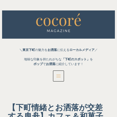
内
容
を
ス
キ
ッ
プ
＼
東京下町
の魅力を
お洒落
に伝える
ローカルメディア
／
地味な印象を持たれがちな
「下町のスポット」
を
ポップ
で
お洒落
に紹介しています！
【下町情緒とお洒落が交差
する曳舟】カフェ＆和菓子