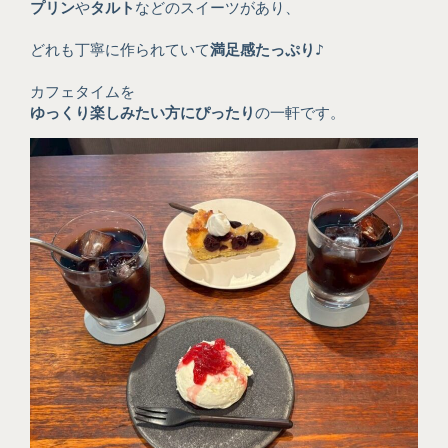
プリン
や
タルト
などのスイーツがあり、
どれも丁寧に作られていて
満足感たっぷり
♪
カフェタイムを
ゆっくり楽しみたい方にぴったり
の一軒です。