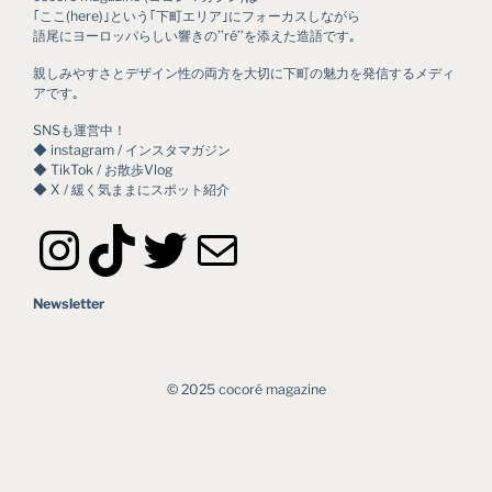
｢ここ(here)｣という｢下町エリア｣にフォーカスしながら
語尾にヨーロッパらしい響きの’’ré’’を添えた造語です｡
親しみやすさとデザイン性の両方を大切に下町の魅力を発信するメディ
アです｡
SNSも運営中！
◆ instagram / インスタマガジン
◆ TikTok / お散歩Vlog
◆ X / 緩く気ままにスポット紹介
Instagram
TikTok
Twitter
メール
Newsletter
©︎ 2025 cocoré magazine