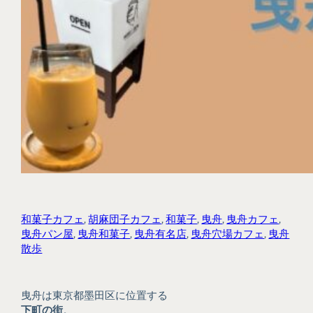
和菓子カフェ
, 
胡麻団子カフェ
, 
和菓子
, 
曳舟
, 
曳舟カフェ
, 
曳舟パン屋
, 
曳舟和菓子
, 
曳舟有名店
, 
曳舟穴場カフェ
, 
曳舟
散歩
曳舟は東京都墨田区に位置する
下町の街
。