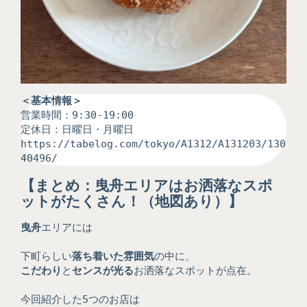
＜基本情報＞
営業時間：9:30-19:00
定休日：日曜日・月曜日
https://tabelog.com/tokyo/A1312/A131203/130
40496/
【まとめ：
曳舟エリアはお洒落なスポ
ットがたくさん！
（地図あり）】
曳舟
エリアには
下町らしい
落ち着いた雰囲気
の中に、
こだわり
と
センスが光る
お洒落なスポットが点在。
今回紹介した5つのお店は