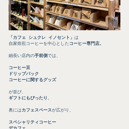
「カフェ シュクレ イノセント」
は
自家焙煎コーヒーを中心とした
コーヒー専門店。
細長い店内の
手前側
では、
コーヒー豆
ドリップパック
コーヒーに関するグッズ
が並び、
ギフトにもぴったり
。
奥には
カフェスペース
が広がり、
スペシャリティコーヒー
デカフェ