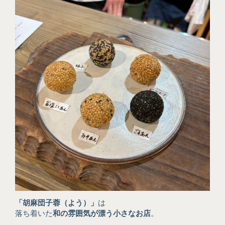
「胡麻団子蓉（よう）」
は
落ち着いた
和の雰囲気が漂う小さなお店
。