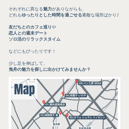
それぞれに異なる
魅力
がありながらも、
どれも
ゆったりとした時間を過ごせる
素敵な場所ばかり♪
友だちとのカフェ巡り
や
恋人との週末デート
ソロ活のリラックスタイム
などにもぴったりです！
少し足を伸ばして、
曳舟の魅力を探しに出かけてみませんか？