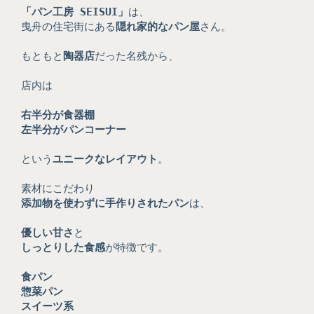
「パン工房 SEISUI」
は、
曳舟の住宅街にある
隠れ家的なパン屋
さん。
もともと
陶器店
だった名残から、
店内は
右半分が食器棚
左半分がパンコーナー
という
ユニークなレイアウト
。
素材にこだわり
添加物を使わずに手作りされたパン
は、
優しい甘さ
と
しっとりした食感
が特徴です。
食パン
惣菜パン
スイーツ系